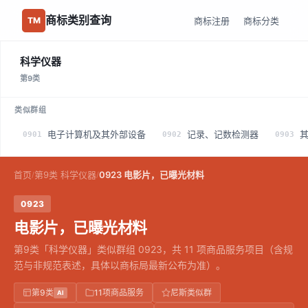
商标类别查询
商标注册
商标分类
TM
科学仪器
第9类
类似群组
电子计算机及其外部设备
记录、记数检测器
0901
0902
0903
首页
第9类 科学仪器
0923 电影片，已曝光材料
/
/
0923
电影片，已曝光材料
第9类「科学仪器」类似群组 0923，共 11 项商品服务项目（含规
范与非规范表述，具体以商标局最新公布为准）。
第9类
11项商品服务
尼斯类似群
AI