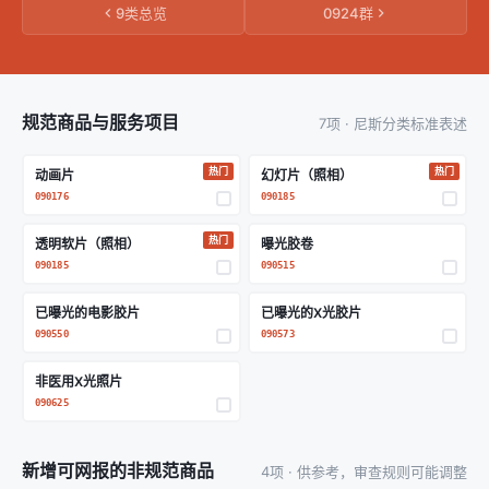
9类总览
0924群
规范商品与服务项目
7项 · 尼斯分类标准表述
热门
热门
动画片
幻灯片（照相）
090176
090185
热门
透明软片（照相）
曝光胶卷
090185
090515
已曝光的电影胶片
已曝光的X光胶片
090550
090573
非医用X光照片
090625
新增可网报的非规范商品
4项 · 供参考，审查规则可能调整