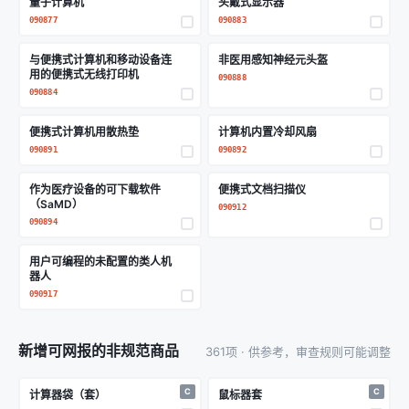
量子计算机
头戴式显示器
090877
090883
与便携式计算机和移动设备连
非医用感知神经元头盔
用的便携式无线打印机
090888
090884
便携式计算机用散热垫
计算机内置冷却风扇
090891
090892
作为医疗设备的可下载软件
便携式文档扫描仪
（SaMD）
090912
090894
用户可编程的未配置的类人机
器人
090917
新增可网报的非规范商品
361项 · 供参考，审查规则可能调整
C
C
计算器袋（套）
鼠标器套