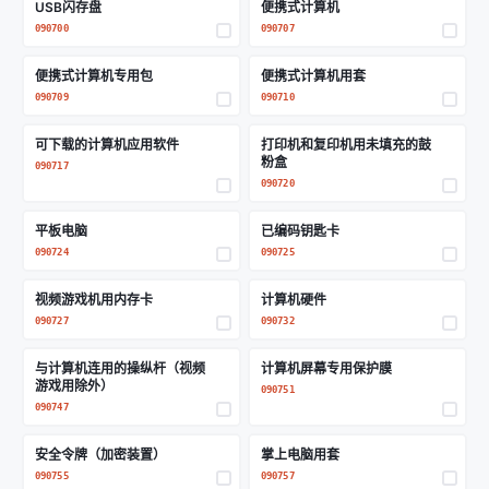
USB闪存盘
便携式计算机
090700
090707
便携式计算机专用包
便携式计算机用套
090709
090710
可下载的计算机应用软件
打印机和复印机用未填充的鼓
粉盒
090717
090720
平板电脑
已编码钥匙卡
090724
090725
视频游戏机用内存卡
计算机硬件
090727
090732
与计算机连用的操纵杆（视频
计算机屏幕专用保护膜
游戏用除外）
090751
090747
安全令牌（加密装置）
掌上电脑用套
090755
090757