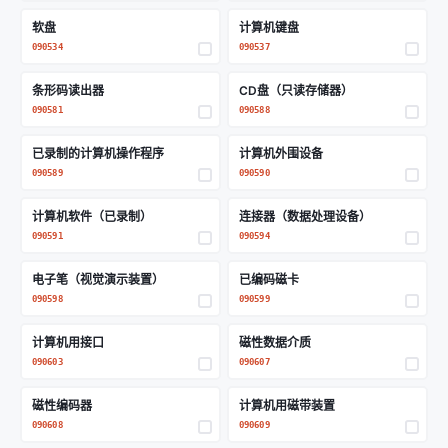
软盘
计算机键盘
090534
090537
条形码读出器
CD盘（只读存储器）
090581
090588
已录制的计算机操作程序
计算机外围设备
090589
090590
计算机软件（已录制）
连接器（数据处理设备）
090591
090594
电子笔（视觉演示装置）
已编码磁卡
090598
090599
计算机用接口
磁性数据介质
090603
090607
磁性编码器
计算机用磁带装置
090608
090609