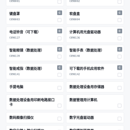
C090001
C090002
C
C
键盘罩
软盘盒
C090003
C090004
C
C
电话铃音（可下载）
计算机用光盘驱动器
C090127
C090136
C
C
智能眼镜（数据处理）
智能手表（数据处理）
C090139
C090140
C
C
智能戒指（数据处理）
可下载的手机应用软件
C090141
C090142
手提电脑
数据处理设备用存储器
数据处理设备用印刷电路接口
数据管理用计算机
卡
数码图像扫描仪
数字光盘驱动器