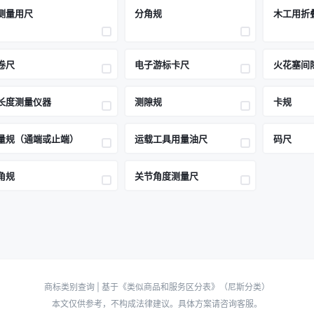
测量用尺
分角规
木工用折
卷尺
电子游标卡尺
火花塞间
长度测量仪器
测隙规
卡规
量规（通端或止端）
运载工具用量油尺
码尺
角规
关节角度测量尺
商标类别查询 | 基于《类似商品和服务区分表》（尼斯分类）
本文仅供参考，不构成法律建议。具体方案请咨询客服。