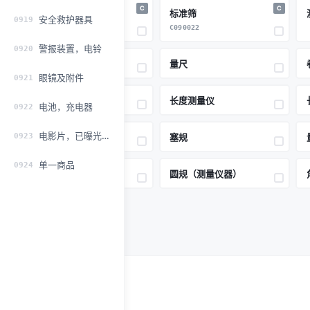
C
C
分样筛
标准筛
安全救护器具
0919
C090021
C090022
警报装置，电铃
0920
木工用划线规
量尺
眼镜及附件
0921
超声波测厚仪
长度测量仪
电池，充电器
0922
电影片，已曝光材料
0923
环规
塞规
单一商品
0924
测量卡尺
圆规（测量仪器）