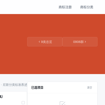
商标注册
商标分类
9类总览
0906群
项 · 尼斯分类标准表述
已选项目
清空
具）