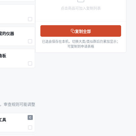
点击商品可加入复制列表
）
复制全部
度的仪器
已选会保存在本机，切换大类/类似群后仍累加显示；
可复制到申请表格
角板
参考，审查规则可能调整
C
工具