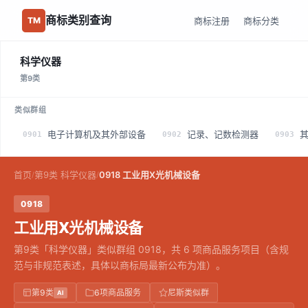
商标类别查询
商标注册
商标分类
TM
科学仪器
第9类
类似群组
电子计算机及其外部设备
记录、记数检测器
0901
0902
0903
首页
第9类 科学仪器
0918 工业用X光机械设备
/
/
0918
工业用X光机械设备
第9类「科学仪器」类似群组 0918，共 6 项商品服务项目（含规
范与非规范表述，具体以商标局最新公布为准）。
第9类
6项商品服务
尼斯类似群
AI