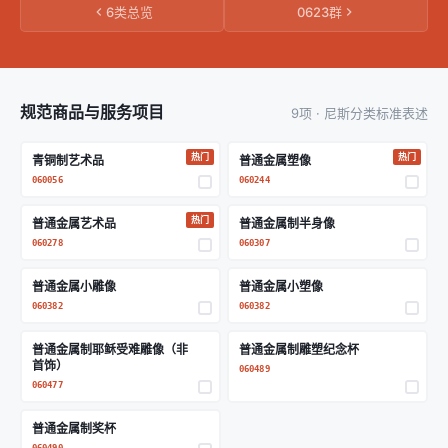
6类总览
0623群
规范商品与服务项目
9项 · 尼斯分类标准表述
热门
热门
青铜制艺术品
普通金属塑像
060056
060244
热门
普通金属艺术品
普通金属制半身像
060278
060307
普通金属小雕像
普通金属小塑像
060382
060382
普通金属制耶稣受难雕像（非
普通金属制雕塑纪念杯
首饰）
060489
060477
普通金属制奖杯
060490