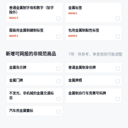
普通金属制字母和数字（铅字
金属标签
除外）
060465
060419
服装用金属制缝制标签
包用金属制黏性标签
060493
060494
新增可网报的非规范商品
7项 · 供参考，审查规则可能调整
金属告示牌
普通金属制身份牌
金属门牌
金属牌照
不发光、非机械的金属交通标
金属制自行车竞赛号码牌
志
汽车用金属徽标