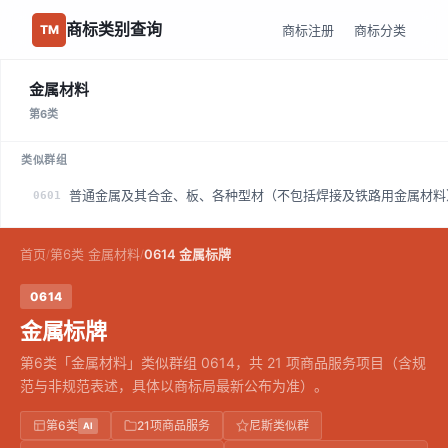
商标类别查询
商标注册
商标分类
TM
金属材料
第6类
类似群组
普通金属及其合金、板、各种型材（不包括焊接及铁路用金属材料
0601
首页
第6类 金属材料
0614 金属标牌
/
/
0614
金属标牌
第6类「金属材料」类似群组 0614，共 21 项商品服务项目（含规
范与非规范表述，具体以商标局最新公布为准）。
第6类
21项商品服务
尼斯类似群
AI