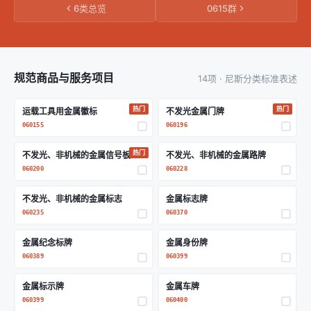
6类总览
0615群
规范商品与服务项目
14项 · 尼斯分类标准表述
热门
热门
运载工具用金属徽标
不发光金属门牌
060155
060196
热门
不发光、非机械的金属信号板
不发光、非机械的金属路牌
060200
060228
不发光、非机械的金属标志
金属标志牌
060235
060370
金属纪念标牌
金属身份牌
060389
060399
金属标示牌
金属车牌
060399
060400