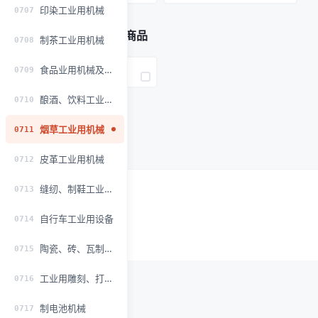
印染工业用机械
0707
新增可网报的非规范商品
制茶工业用机械
0708
食品业用机械及部件
0709
香烟制造机
酿酒、饮料工业用机械
0710
烟草工业用机械
0711
皮革工业用机械
0712
缝纫、制鞋工业用机械
0713
自行车工业用设备
0714
陶瓷、砖、瓦制造机械
0715
工业用雕刻、打标机械
0716
制电池机械
0717