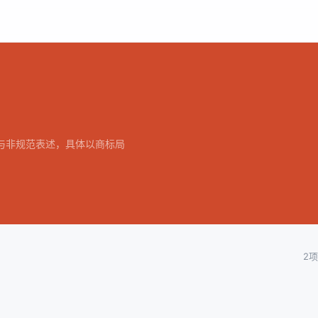
范与非规范表述，具体以商标局
2