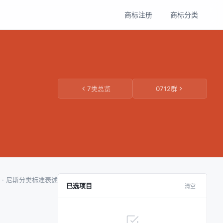
商标注册
商标分类
7类总览
0712群
项 · 尼斯分类标准表述
已选项目
清空