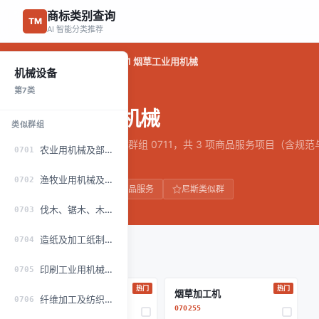
商标类别查询
TM
AI 智能分类推荐
首页
第7类 机械设备
0711 烟草工业用机械
/
/
机械设备
第7类
0711
烟草工业用机械
类似群组
第7类「机械设备」类似群组 0711，共 3 项商品服务项目（含规
农业用机械及部件（不包括小农具）
0701
最新公布为准）。
渔牧业用机械及器具
0702
第7类
3项商品服务
尼斯类似群
AI
伐木、锯木、木材加工及火柴生产用机械及器具
0703
造纸及加工纸制品工业用机械及器具
0704
规范商品与服务项目
印刷工业用机械及器具
0705
热门
热门
工业用卷烟机
烟草加工机
纤维加工及纺织、针织工业用机械及部件
0706
070103
070255