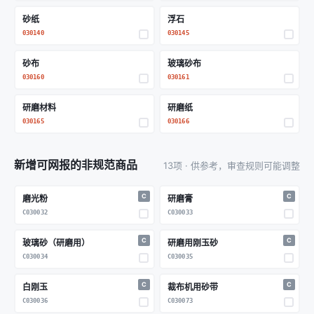
砂纸
浮石
030140
030145
砂布
玻璃砂布
030160
030161
研磨材料
研磨纸
030165
030166
新增可网报的非规范商品
13项 · 供参考，审查规则可能调整
C
C
磨光粉
研磨膏
C030032
C030033
C
C
玻璃砂（研磨用）
研磨用刚玉砂
C030034
C030035
C
C
白刚玉
裁布机用砂带
C030036
C030073