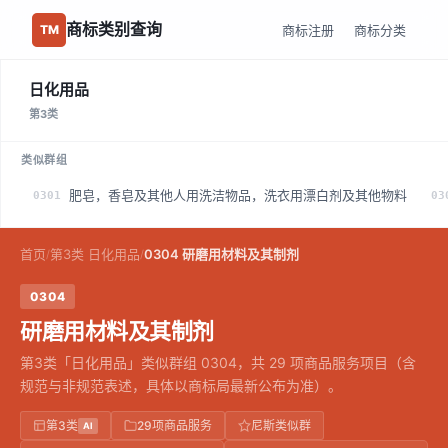
商标类别查询
商标注册
商标分类
TM
日化用品
第3类
类似群组
肥皂，香皂及其他人用洗洁物品，洗衣用漂白剂及其他物料
0301
03
首页
第3类 日化用品
0304 研磨用材料及其制剂
/
/
0304
研磨用材料及其制剂
第3类「日化用品」类似群组 0304，共 29 项商品服务项目（含
规范与非规范表述，具体以商标局最新公布为准）。
第3类
29项商品服务
尼斯类似群
AI