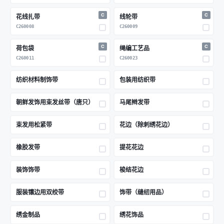
C
C
花线扎带
线轮带
C260008
C260009
C
C
荷包袋
绳编工艺品
C260011
C260023
纺织材料制饰带
包装用纺织带
朝鲜发饰用束发丝带（唐只）
马尾辫发带
束发用松紧带
花边（除刺绣花边）
橡胶发带
提花花边
装饰饰带
梭结花边
服装镶边用双绞带
饰带（缝纫用品）
绣金制品
绣花饰品