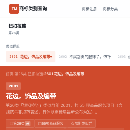
商标类别查询
商标注册
商标分类
TM
钮扣拉链
第26类
类似群组
花边，饰品及编带
不属别类的服饰品，饰针
2601
2602
2603
首页
第26类 钮扣拉链
2601 花边，饰品及编带
/
/
2601
花边，饰品及编带
第26类「钮扣拉链」类似群组 2601，共 55 项商品服务项目（含
规范与非规范表述，具体以商标局最新公布为准）。
第26类
55项商品服务
尼斯类似群
AI