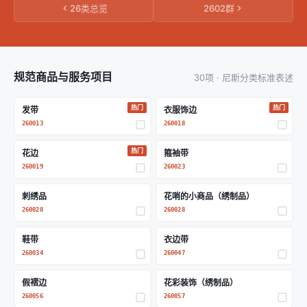
26类总览
2602群
规范商品与服务项目
30项 · 尼斯分类标准表述
热门
热门
发带
衣服饰边
260013
260018
热门
花边
箍袖带
260019
260023
刺绣品
花哨的小商品（绣制品）
260028
260028
鞋带
衣边带
260034
260047
假褶边
花彩装饰（绣制品）
260056
260057