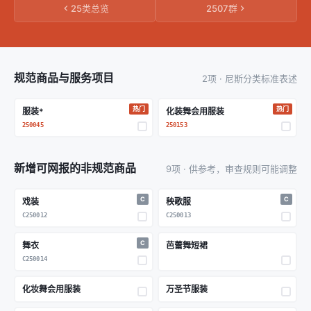
25类总览
2507群
规范商品与服务项目
2项 · 尼斯分类标准表述
热门
热门
服装*
化装舞会用服装
250045
250153
新增可网报的非规范商品
9项 · 供参考，审查规则可能调整
C
C
戏装
秧歌服
C250012
C250013
C
舞衣
芭蕾舞短裙
C250014
化妆舞会用服装
万圣节服装