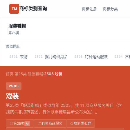
商标类别查询
商标注册
商标分类
TM
服装鞋帽
第25类
类似群组
衣物
婴儿纺织用品
特种运动服装
不
2501
2502
2503
2504
首页
第25类 服装鞋帽
2505 戏装
/
/
2505
戏装
第25类「服装鞋帽」类似群组 2505，共 11 项商品服务项目（含
规范与非规范表述，具体以商标局最新公布为准）。
第25类
11项商品服务
尼斯类似群
AI