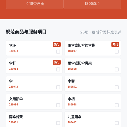
18类总览
1805群
规范商品与服务项目
25项 · 尼斯分类标准表述
热门
热门
伞环
雨伞或阳伞的伞骨
180003
180007
热门
伞杆
雨伞或阳伞骨架
180014
180018
伞
伞套
180043
180051
女用阳伞
伞柄
180066
180068
雨伞骨架
儿童雨伞
180401
180402