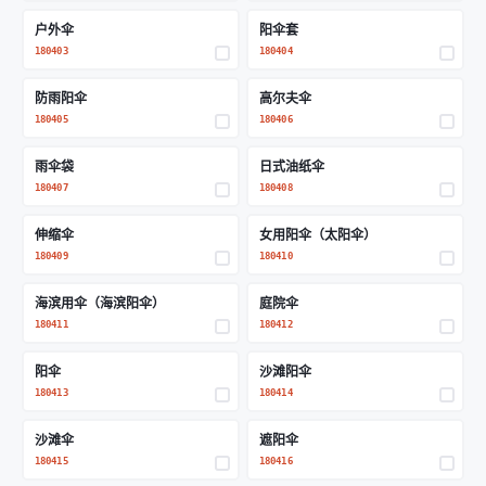
户外伞
阳伞套
180403
180404
防雨阳伞
高尔夫伞
180405
180406
雨伞袋
日式油纸伞
180407
180408
伸缩伞
女用阳伞（太阳伞）
180409
180410
海滨用伞（海滨阳伞）
庭院伞
180411
180412
阳伞
沙滩阳伞
180413
180414
沙滩伞
遮阳伞
180415
180416