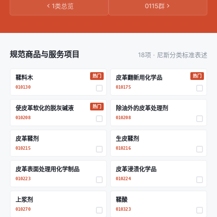
1类总览
0115群
规范商品与服务项目
18项 · 尼斯分类标准表述
热门
热门
鞣料木
皮革翻新用化学品
010130
010175
热门
使皮革软化的脱灰碱液
除油外的皮革处理剂
010208
010208
皮革鞣剂
生皮鞣剂
010215
010216
皮革表面处理用化学制品
皮革浸渍化学品
010223
010224
上浆剂
鞣酸
010270
010323