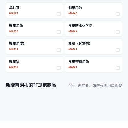
黑儿茶
制革用油
010325
010349
鞣革用油
皮革防水化学品
010350
010364
鞣革用漆叶
鞣料（鞣革剂）
010504
010507
鞣革物
皮革整理用油
010509
010601
新增可网报的非规范商品
0项 · 供参考，审查规则可能调整